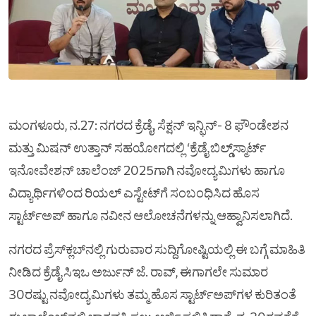
ಮಂಗಳೂರು, ನ.27: ನಗರದ ಕ್ರೆಡೈ, ಸೆಕ್ಷನ್ ಇನ್ಫಿನ್- 8 ಫೌಂಡೇಶನ
ಮತ್ತು ಮಿಷನ್ ಉತ್ತಾನ್ ಸಹಯೋಗದಲ್ಲಿ ‘ಕ್ರೆಡೈ ಬಿಲ್ಡ್‌ಸ್ಮಾರ್ಟ್
ಇನೋವೇಶನ್ ಚಾಲೆಂಜ್ 2025ಗಾಗಿ ನವೋದ್ಯಮಿಗಳು ಹಾಗೂ
ವಿದ್ಯಾರ್ಥಿಗಳಿಂದ ರಿಯಲ್ ಎಸ್ಟೇಟ್‌ಗೆ ಸಂಬಂಧಿಸಿದ ಹೊಸ
ಸ್ಟಾರ್ಟ್‌ಅಪ್ ಹಾಗೂ ನವೀನ ಆಲೋಚನೆಗಳನ್ನು ಆಹ್ವಾನಿಸಲಾಗಿದೆ.
ನಗರದ ಪ್ರೆಸ್‌ಕ್ಲಬ್‌ನಲ್ಲಿ ಗುರುವಾರ ಸುದ್ದಿಗೋಷ್ಟಿಯಲ್ಲಿ ಈ ಬಗ್ಗೆ ಮಾಹಿತಿ
ನೀಡಿದ ಕ್ರೆಡೈ ಸಿಇಒ ಅರ್ಜುನ್ ಜೆ. ರಾವ್, ಈಗಾಗಲೇ ಸುಮಾರ
30ರಷ್ಟು ನವೋದ್ಯಮಿಗಳು ತಮ್ಮ ಹೊಸ ಸ್ಟಾರ್ಟ್‌ಅಪ್‌ಗಳ ಕುರಿತಂತೆ