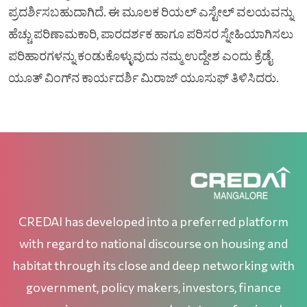
ಪ್ರದರ್ಶಿಸಬಹುದಾಗಿದೆ. ಈ ಮೂಲಕ ರಿಯಲ್ ಎಸ್ಟೇಲ್ ವಲಯವನ್ನು
ಹೆಚ್ಚು ಪರಿಣಾಮಕಾರಿ, ಪಾರದರ್ಶಕ ಹಾಗೂ ಪರಿಸರ ಸ್ನೇಹಿಯಾಗಿಸಲು
ಪರಿಹಾರಗಳನ್ನು ಕಂಡುಕೊಳ್ಳುವುದು ನಮ್ಮ ಉದ್ದೇಶ ಎಂದು ಕ್ರೆಡೈ
ಯೂತ್ ವಿಂಗ್‌ನ ಕಾರ್ಯದರ್ಶಿ ಮಿರಾಜ್ ಯೂಸುಫ್ ತಿಳಿಸಿದರು.
CREDAI has developed into a preferred platform
with regard to national discourse on housing and
habitat through its close and deep networking with
government, policy makers, investors, finance