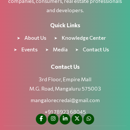
companies, consumers, real estate professionals
and developers.
Quick Links
About Us
Knowledge Center
Events
Media
Contact Us
Contact Us
3rd Floor, Empire Mall
M.G. Road, Mangaluru 575003
mangalorecredai@gmail.com
+91 78923 68045