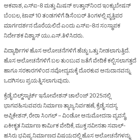
ಅಕವಾಶ, ಎಸ್‌ಐ-8 ಮತ್ತು ಮಿಷನ್ ಉತ್ತಾನ್‌ನಿಂದ ಇಂಕ್ಯುಬೇಷನ್
ಬೆಂಬಲ, ಟಾಪ್ 10 ತಂಡಗಳಿಗೆ ಡಿಸೆಂಬರ್ ತಿಂಗಳಲ್ಲಿ ವೃತ್ತಿಪರ
ಮಾರ್ಗದರ್ಶನ ದೊರೆಯಲಿದೆ ಎಂದು ಎಸ್‌ಐ-8ನ ಸಂಸ್ಥಾಪಕ
ನಿರ್ದೇಶಕ ವಿಶ್ವಾಸ್ ಯು.ಎಸ್.ತಿಳಿಸಿದರು.
ವಿದ್ಯಾರ್ಥಿಗಳ ಹೊಸ ಆಲೋಚನೆಗಳಿಗೆ ಹೆಚ್ಚು ಒತ್ತು ನೀಡಲಾಗುತ್ತಿದೆ.
ಹೊಸ ಆಲೋಚನೆಗಳಿಗೆ ಬಲ ತುಂಬುವ ಜತೆಗೆ ವೇದಿಕೆ ಕಲ್ಪಿಸಲಾಗತ್ತದೆ
ಹಾಗೂ ಸರಕಾರಗಳಿಂದ ನವೋದ್ಯಮಕ್ಕೆ ದೊರಕುವ ಅನುದಾನವನ್ನು
ಒದಗಿಸಲು ಪ್ರಯತ್ನಿಸಲಾಗುವುದು.
ಕ್ರೆಡೈ ಬಿಲ್ಡ್‌ಸ್ಮಾರ್ಟ್ ಇನೋವೇಶನ್ ಚಾಲೆಂಜ್ 2025ನಲ್ಲಿ
ಭಾಗವಹಿಸುವವರು ನಿರ್ಮಾಣ ತ್ಯಾಜ್ಯ ನಿರ್ವಹಣೆ, ಕ್ರೆಡೈ ಸದಸ್ಯ
ಅಪ್ಲಿಕೇಶನ್, ರೇರಾ ಸಿಂಗಲ್ – ವಿಂಡೋ ಅನುಮೋದನಾ ವ್ಯವಸ್ಥೆ,
ಏಕೀಕೃತ ನಿರ್ಮಾಣ ಕಾರ್ಮಿಕ ವೇದಿಕೆ, ಮುಕ್ತ ನವೀನತಾ ಸವಾಲ್-
ಹಸಿರು ಭವಿಷ್ಯ ನಿರ್ಮಾಣದ ವಿಷಯದಲ್ಲಿ ಹೊಸ ಆಲೋಚನೆಗಳನ್ನು