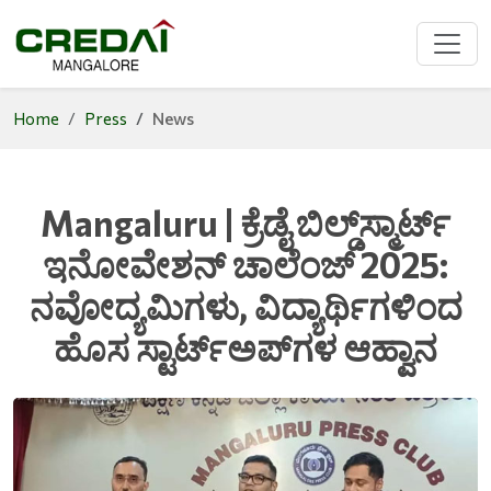
Home
Press
News
Mangaluru | ಕ್ರೆಡೈ ಬಿಲ್ಡ್‌ಸ್ಮಾರ್ಟ್
ಇನೋವೇಶನ್ ಚಾಲೆಂಜ್ 2025:
ನವೋದ್ಯಮಿಗಳು, ವಿದ್ಯಾರ್ಥಿಗಳಿಂದ
ಹೊಸ ಸ್ಟಾರ್ಟ್‌ಅಪ್‌ಗಳ ಆಹ್ವಾನ