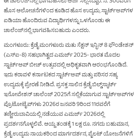
ಈ ಚಾಲೆಂಜ್‌ನಲ್ಲಿ ಭಾಗವಹಿಸಲು ಅರ್ಜಿ ಸಲ್ಲಿಸಿದ್ದಾರೆ. ನ. 30ರವರೆಗೆ
ಹೊಸ ಆಲೋಚನೆಗಳಿಂದ ಕೂಡಿದ ಹೊಸ ಉದ್ಯಮ, ಸ್ಟಾರ್ಟ್‌ಅಪ್‌ಗಳ
ಐಡಿಯಾ ಹೊಂದಿರುವ ವಿದ್ಯಾರ್ಥಿಗಳನ್ನು ಒಳಗೊಂಡು ಈ
ಚಾಲೆಂಜ್‌ನಲ್ಲಿ ಭಾಗವಹಿಸಬಹುದು ಎಂದರು.
ಮಂಗಳೂರು: ಕ್ರೆಡೈ ಮಂಗಳೂರು ಮತು ಸೆಕ್ಷನ್ ಇನ್ಫಿನ್ 8 ಫೌಂಡೇಶನ್
(ಎಸ್‌ಐ-8) ಸಹಭಾಗಿತ್ವದ ಎಮರ್ಜ್ 2025- ಭಾರತ ಮೊದಲ
ಸ್ಟಾರ್ಟ್‌ಅಪ್ ಬೀಚ್ ಉತ್ಸವದಲ್ಲಿ ಅಧಿಕೃತವಾಗಿ ಆರಂಭಗೊಂಡಿದೆ.
ಇದು ಕರಾವಳಿ ಕರ್ನಾಟಕದ ಸ್ಟಾರ್ಟ್‌ಅಪ್ ಮತ್ತು ಪರಿಸರ ಸಹ್ಯ
ಉದ್ಯಮಕ್ಕೆ ಪ್ರೇರಣೆ ನೀಡಿದೆ. ಪ್ರಸಕ್ತ ಸಾಲಿನ ಕ್ರೆಡೈ ಬಿಲ್ಡ್‌ಸ್ಮಾರ್ಟ್
ಇನೋವೇಶನ್ ಚಾಲೆಂಜ್ 2025ಗೆ ಸಲ್ಲಿಕೆಯಾಗುವ ಸ್ಟಾರ್ಟ್‌ಅಪ್‌ಗಳ
ಪ್ರೊಟೋಟೈಪ್‌ಗಳು 2026ರ ಜನವರಿ 9ರಿಂದ 11ರವರೆಗೆ
ತಣ್ಣೀರುಬಾವಿಯಲ್ಲಿ ನಡೆಯುವ ಎಮರ್ಜ್ 2026ರಲ್ಲಿ
ಪ್ರದರ್ಶನಗೊಳ್ಳಲಿವೆ. ಆಯ್ದ ತಂಡಕ್ಕೆ 1 ಲಕ್ಷ ರೂ. ನಗದು ಬಹುಮಾನ,
ಕ್ರೆಡೈ ಉದ್ಯಮ ನಾಯಕರಿಂದ ಮಾರ್ಗದರ್ಶನ, ಪೈಲಟ್ ಯೋಜನೆಗಳಿಗೆ